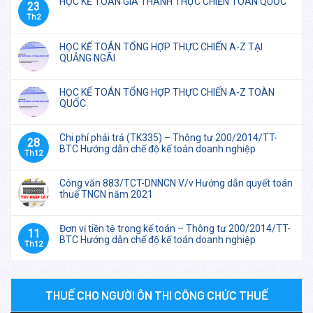
HỌC KẾ TOÁN GIÁ THÀNH THỰC CHIẾN TOÀN QUỐC
23
Th2
HỌC KẾ TOÁN TỔNG HỢP THỰC CHIẾN A-Z TẠI
QUẢNG NGÃI
HỌC KẾ TOÁN TỔNG HỢP THỰC CHIẾN A-Z TOÀN
QUỐC
Chi phí phải trả (TK335) – Thông tư 200/2014/TT-
28
BTC Hướng dẫn chế độ kế toán doanh nghiệp
Th12
Công văn 883/TCT-DNNCN V/v Hướng dẫn quyết toán
thuế TNCN năm 2021
Đơn vị tiền tệ trong kế toán – Thông tư 200/2014/TT-
11
BTC Hướng dẫn chế độ kế toán doanh nghiệp
Th12
THUẾ CHO NGƯỜI ÔN THI CÔNG CHỨC THUẾ