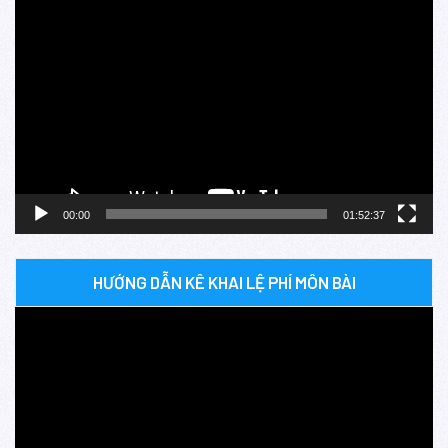
Trình
chơi
Video
00:00
01:52:37
HƯỚNG DẪN KÊ KHAI LỆ PHÍ MÔN BÀI
Trình
chơi
Video