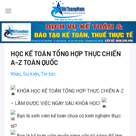
Skip
to
content
HỌC KẾ TOÁN TỔNG HỢP THỰC CHIẾN
A-Z TOÀN QUỐC
Khác
,
Sự kiện
,
Tin tức
KHÓA HỌC KẾ TOÁN TỔNG HỢP THỰC CHIẾN A-Z
– LÀM ĐƯỢC VIỆC NGAY SAU KHÓA HỌC!
Bạn là sinh viên kế toán chưa có kinh nghiệm thực
tế?
Bạn là kế toán viên muốn nâng cấp kỹ năng để làm