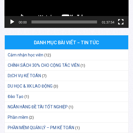
00:00
01:37:54
DANH MỤC BÀI VIẾT – TIN TỨC
Cảm nhận học viên
(12)
CHÍNH SÁCH 30% CHO CỘNG TÁC VIÊN
(1)
DỊCH VỤ KẾ TOÁN
(7)
DU HỌC & XK LAO ĐỘNG
(3)
Đào Tạo
(1)
NGÂN HÀNG ĐỀ TÀI TỐT NGHIỆP
(1)
Phần mềm
(2)
PHẦN MỀM QUẢN LÝ – PM KẾ TOÁN
(1)