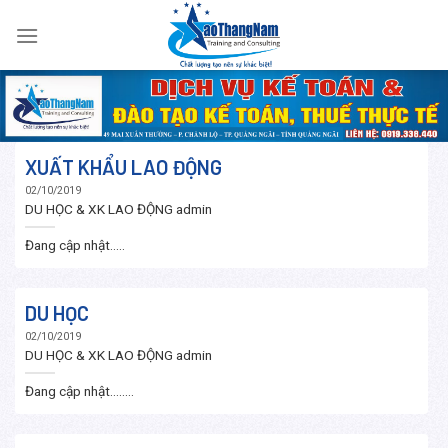
Skip
to
content
XUẤT KHẨU LAO ĐỘNG
02/10/2019
DU HỌC & XK LAO ĐỘNG
admin
Đang cập nhật.....
DU HỌC
02/10/2019
DU HỌC & XK LAO ĐỘNG
admin
Đang cập nhật….....