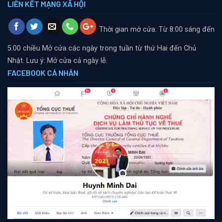
LIÊN KẾT MẠNG XÃ HỘI
Thời gian mở cửa: Từ 8:00 sáng đến
5:00 chiều
Mở cửa các ngày trong tuần từ thứ Hai đến Chủ
Nhật. Lưu ý: Mở cửa cả ngày lễ.
FACEBOOK CÁ NHÂN