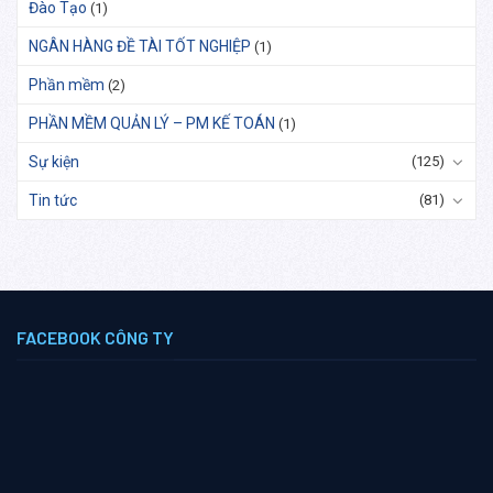
Đào Tạo
(1)
NGÂN HÀNG ĐỀ TÀI TỐT NGHIỆP
(1)
Phần mềm
(2)
PHẦN MỀM QUẢN LÝ – PM KẾ TOÁN
(1)
Sự kiện
(125)
Tin tức
(81)
FACEBOOK CÔNG TY