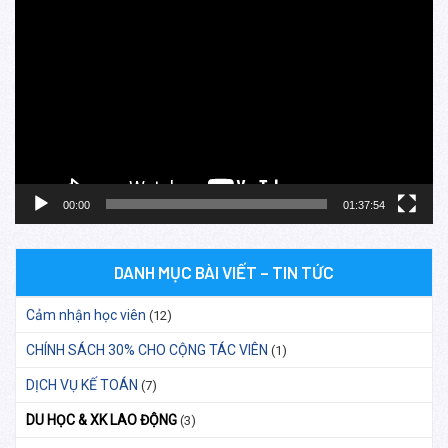
Trình
chơi
Video
00:00
01:37:54
DANH MỤC BÀI VIẾT – TIN TỨC
Cảm nhận học viên
(12)
CHÍNH SÁCH 30% CHO CỘNG TÁC VIÊN
(1)
DỊCH VỤ KẾ TOÁN
(7)
DU HỌC & XK LAO ĐỘNG
(3)