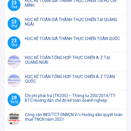
HỌC KẾ TOÁN GIÁ THÀNH THỰC CHIẾN TẠI HỒ CHÍ
23
MINH
Th2
HỌC KẾ TOÁN GIÁ THÀNH THỰC CHIẾN TẠI QUẢNG
23
NGÃI
Th2
HỌC KẾ TOÁN GIÁ THÀNH THỰC CHIẾN TOÀN QUỐC
23
Th2
HỌC KẾ TOÁN TỔNG HỢP THỰC CHIẾN A-Z TẠI
QUẢNG NGÃI
HỌC KẾ TOÁN TỔNG HỢP THỰC CHIẾN A-Z TOÀN
QUỐC
Chi phí phải trả (TK335) – Thông tư 200/2014/TT-
28
BTC Hướng dẫn chế độ kế toán doanh nghiệp
Th12
Công văn 883/TCT-DNNCN V/v Hướng dẫn quyết toán
thuế TNCN năm 2021