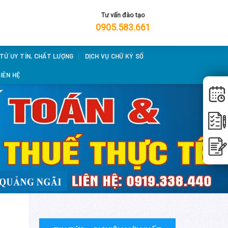
Tư vấn đào tạo
0905.583.661
 TỬ UY TÍN, CHẤT LƯỢNG
DỊCH VỤ CHỮ KÝ SỐ
IÊN HỆ