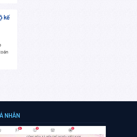
 kế
p
toán
Á NHÂN