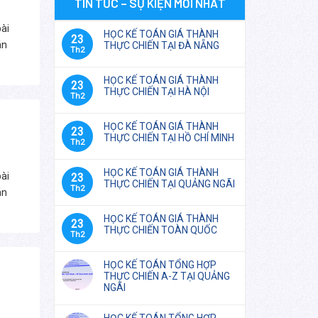
TIN TỨC – SỰ KIỆN MỚI NHẤT
ài
HỌC KẾ TOÁN GIÁ THÀNH
23
án
THỰC CHIẾN TẠI ĐÀ NẴNG
Th2
HỌC KẾ TOÁN GIÁ THÀNH
23
THỰC CHIẾN TẠI HÀ NỘI
Th2
HỌC KẾ TOÁN GIÁ THÀNH
23
THỰC CHIẾN TẠI HỒ CHÍ MINH
Th2
HỌC KẾ TOÁN GIÁ THÀNH
ài
23
THỰC CHIẾN TẠI QUẢNG NGÃI
Th2
án
HỌC KẾ TOÁN GIÁ THÀNH
23
THỰC CHIẾN TOÀN QUỐC
Th2
HỌC KẾ TOÁN TỔNG HỢP
THỰC CHIẾN A-Z TẠI QUẢNG
NGÃI