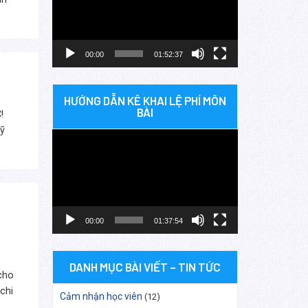
Video
00:00
01:52:37
HƯỚNG DẪN KÊ KHAI LỆ PHÍ MÔN
BÀI
C!
ỹ
Trình
chơi
Video
00:00
01:37:54
DANH MỤC BÀI VIẾT – TIN TỨC
 cho
 chi
Cảm nhận học viên
(12)