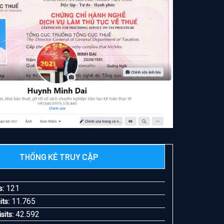
THỐNG KÊ TRUY CẬP
0
121
s:
11.765
its:
42.592
sits: