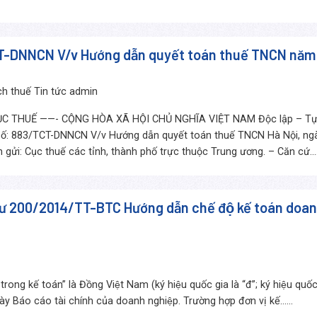
T-DNNCN V/v Hướng dẫn quyết toán thuế TNCN năm
h thuế Tin tức
admin
C THUẾ ——- CỘNG HÒA XÃ HỘI CHỦ NGHĨA VIỆT NAM Độc lập – Tự
: 883/TCT-DNNCN V/v Hướng dẫn quyết toán thuế TNCN Hà Nội, ng
ửi: Cục thuế các tỉnh, thành phố trực thuộc Trung ương. – Căn cứ....
g tư 200/2014/TT-BTC Hướng dẫn chế độ kế toán doa
 trong kế toán” là Đồng Việt Nam (ký hiệu quốc gia là “đ”; ký hiệu quốc 
ày Báo cáo tài chính của doanh nghiệp. Trường hợp đơn vị kế......