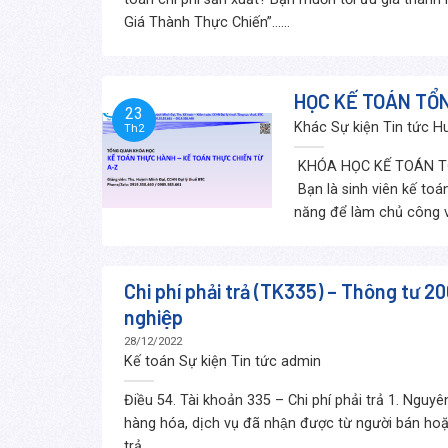
Giá Thành Thực Chiến”......
HỌC KẾ TOÁN TỔN
23
Khác Sự kiện Tin tức
Hu
Th2
KHÓA HỌC KẾ TOÁN T
Bạn là sinh viên kế to
năng để làm chủ công vi
Chi phí phải trả (TK335) – Thông tư 
nghiệp
28/12/2022
Kế toán Sự kiện Tin tức
admin
Điều 54. Tài khoản 335 – Chi phí phải trả 1. Nguyên
hàng hóa, dịch vụ đã nhận được từ người bán 
trả......