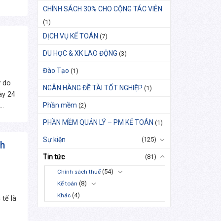
CHÍNH SÁCH 30% CHO CỘNG TÁC VIÊN
(1)
DỊCH VỤ KẾ TOÁN
(7)
DU HỌC & XK LAO ĐỘNG
(3)
Đào Tạo
(1)
 do
NGÂN HÀNG ĐỀ TÀI TỐT NGHIỆP
(1)
ày 24
Phần mềm
(2)
..
PHẦN MỀM QUẢN LÝ – PM KẾ TOÁN
(1)
Sự kiện
(125)
nh
Tin tức
(81)
(54)
Chính sách thuế
(8)
Kế toán
(4)
Khác
tế là