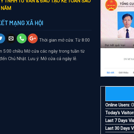
Y TNHH TƯ VẤN & ĐÀO TẠO KẾ TOÁN SAO
 NĂM
KẾT MẠNG XÃ HỘI
Thời gian mở cửa: Từ 8:00
n 5:00 chiều
Mở cửa các ngày trong tuần từ
đến Chủ Nhật. Lưu ý: Mở cửa cả ngày lễ.
Online Users:
Today's Visitor
Last 7 Days Vis
Last 30 Days Vi