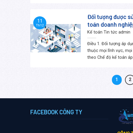
Đối tượng được sử
11
toán doanh nghiê
Th12
Kế toán Tin tức
admin
Điều 1. Đối tượng áp d
thuộc mọi lĩnh vực, mọ
theo Chế độ kế toán áp
1
2
FACEBOOK CÔNG TY