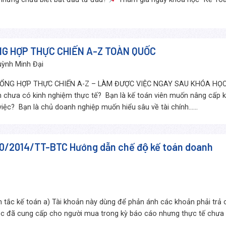
G HỢP THỰC CHIẾN A-Z TOÀN QUỐC
ỳnh Minh Đại
ỔNG HỢP THỰC CHIẾN A-Z – LÀM ĐƯỢC VIỆC NGAY SAU KHÓA HỌ
án chưa có kinh nghiệm thực tế? Bạn là kế toán viên muốn nâng cấp k
ệc? Bạn là chủ doanh nghiệp muốn hiểu sâu về tài chính......
200/2014/TT-BTC Hướng dẫn chế độ kế toán doanh
 tắc kế toán a) Tài khoản này dùng để phản ánh các khoản phải trả
hoặc đã cung cấp cho người mua trong kỳ báo cáo nhưng thực tế chưa