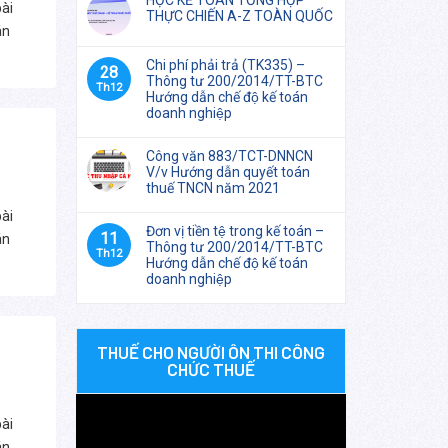
HỌC KẾ TOÁN TỔNG HỢP
ài
THỰC CHIẾN A-Z TOÀN QUỐC
án
Chi phí phải trả (TK335) –
28
Thông tư 200/2014/TT-BTC
Th12
Hướng dẫn chế độ kế toán
doanh nghiệp
Công văn 883/TCT-DNNCN
V/v Hướng dẫn quyết toán
thuế TNCN năm 2021
ài
Đơn vị tiền tệ trong kế toán –
11
án
Thông tư 200/2014/TT-BTC
Th12
Hướng dẫn chế độ kế toán
doanh nghiệp
THUẾ CHO NGƯỜI ÔN THI CÔNG
CHỨC THUẾ
Trình
ài
chơi
án