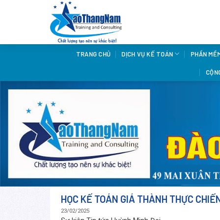
Skip
to
content
TRANG CHỦ
DỊCH VỤ KẾ TOÁN
PHẦN MỀ
CỘNG
HỌC KẾ TOÁN GIÁ THÀNH THỰC CHIẾ
23/02/2025