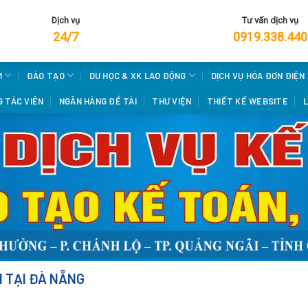
Dịch vụ
Tư vấn dịch vụ
24/7
0919.338.440
M
ĐÀO TẠO
DU HỌC & XK LAO ĐỘNG
DỊCH VỤ HÓA ĐƠN ĐIỆN
 TÁC VIÊN
NGÂN HÀNG ĐỀ TÀI
THƯ VIỆN
THIẾT KẾ WEBSITE
L
N TẠI ĐÀ NẴNG