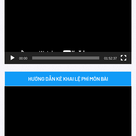
chơi
Video
00:00
01:52:37
HƯỚNG DẪN KÊ KHAI LỆ PHÍ MÔN BÀI
Trình
chơi
Video