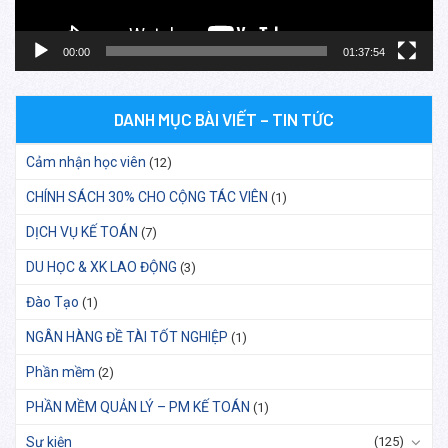
00:00
01:37:54
DANH MỤC BÀI VIẾT – TIN TỨC
Cảm nhận học viên
(12)
CHÍNH SÁCH 30% CHO CỘNG TÁC VIÊN
(1)
DỊCH VỤ KẾ TOÁN
(7)
DU HỌC & XK LAO ĐỘNG
(3)
Đào Tạo
(1)
NGÂN HÀNG ĐỀ TÀI TỐT NGHIỆP
(1)
Phần mềm
(2)
PHẦN MỀM QUẢN LÝ – PM KẾ TOÁN
(1)
Sự kiện
(125)