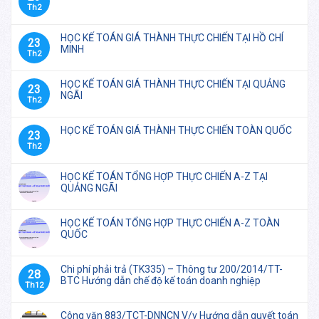
Th2
HỌC KẾ TOÁN GIÁ THÀNH THỰC CHIẾN TẠI HỒ CHÍ
23
MINH
Th2
HỌC KẾ TOÁN GIÁ THÀNH THỰC CHIẾN TẠI QUẢNG
23
NGÃI
Th2
HỌC KẾ TOÁN GIÁ THÀNH THỰC CHIẾN TOÀN QUỐC
23
Th2
HỌC KẾ TOÁN TỔNG HỢP THỰC CHIẾN A-Z TẠI
QUẢNG NGÃI
HỌC KẾ TOÁN TỔNG HỢP THỰC CHIẾN A-Z TOÀN
QUỐC
Chi phí phải trả (TK335) – Thông tư 200/2014/TT-
28
BTC Hướng dẫn chế độ kế toán doanh nghiệp
Th12
Công văn 883/TCT-DNNCN V/v Hướng dẫn quyết toán