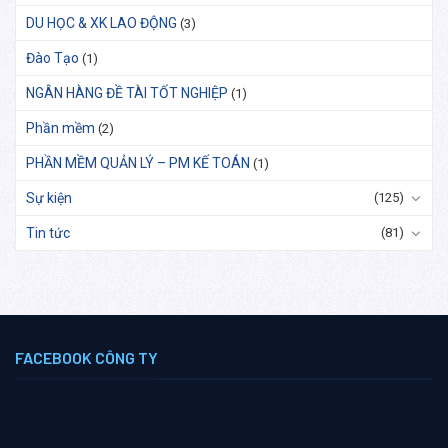
DU HỌC & XK LAO ĐỘNG
(3)
Đào Tạo
(1)
NGÂN HÀNG ĐỀ TÀI TỐT NGHIỆP
(1)
Phần mềm
(2)
PHẦN MỀM QUẢN LÝ – PM KẾ TOÁN
(1)
Sự kiện
(125)
Tin tức
(81)
FACEBOOK CÔNG TY