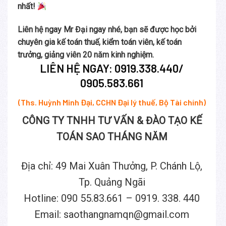
nhất!
Liên hệ ngay Mr Đại ngay nhé, bạn sẽ được học bởi
chuyên gia kế toán thuế, kiểm toán viên, kế toán
trưởng, giảng viên 20 năm kinh nghiệm.
LIÊN HỆ NGAY:
0919.338.440/
0905.583.661
(Ths. Huỳnh Minh Đại, CCHN Đại lý thuế, Bộ Tài chính)
CÔNG TY TNHH TƯ VẤN & ĐÀO TẠO KẾ
TOÁN SAO THÁNG NĂM
Địa chỉ: 49 Mai Xuân Thưởng, P. Chánh Lộ,
Tp. Quảng Ngãi
Hotline: 090 55.83.661 – 0919. 338. 440
Email: saothangnamqn@gmail.com