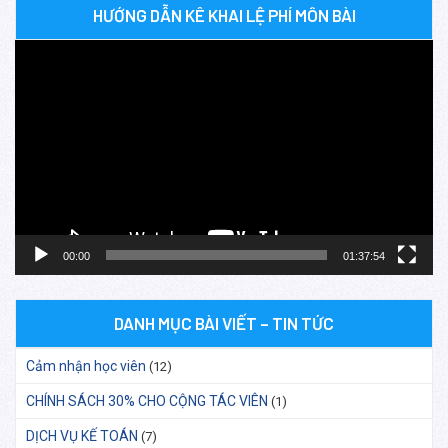
HƯỚNG DẪN KÊ KHAI LỆ PHÍ MÔN BÀI
Trình
chơi
Video
00:00
01:37:54
DANH MỤC BÀI VIẾT – TIN TỨC
Cảm nhận học viên
(12)
CHÍNH SÁCH 30% CHO CỘNG TÁC VIÊN
(1)
DỊCH VỤ KẾ TOÁN
(7)