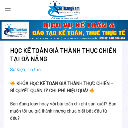
Skip
to
content
HỌC KẾ TOÁN GIÁ THÀNH THỰC CHIẾN
TẠI ĐÀ NẴNG
Sự kiện
,
Tin tức
KHÓA HỌC KẾ TOÁN GIÁ THÀNH THỰC CHIẾN –
BÍ QUYẾT QUẢN LÝ CHI PHÍ HIỆU QUẢ!
Bạn đang loay hoay với bài toán chi phí sản xuất? Bạn
muốn tối ưu giá thành nhưng chưa biết bắt đầu từ
đâu?