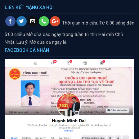
LIÊN KẾT MẠNG XÃ HỘI
Thời gian mở cửa: Từ 8:00 sáng đến
5:00 chiều
Mở cửa các ngày trong tuần từ thứ Hai đến Chủ
Nhật. Lưu ý: Mở cửa cả ngày lễ.
FACEBOOK CÁ NHÂN