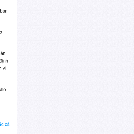
 bán
ơ
hân
định
 vi
cho
ặc cá