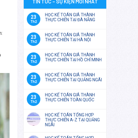
TIN TỨC – SỰ KIỆN MỚI NHẤT
HỌC KẾ TOÁN GIÁ THÀNH
23
THỰC CHIẾN TẠI ĐÀ NẴNG
Th2
h:
HỌC KẾ TOÁN GIÁ THÀNH
23
THỰC CHIẾN TẠI HÀ NỘI
Th2
ó
HỌC KẾ TOÁN GIÁ THÀNH
23
THỰC CHIẾN TẠI HỒ CHÍ MINH
Th2
HỌC KẾ TOÁN GIÁ THÀNH
23
THỰC CHIẾN TẠI QUẢNG NGÃI
Th2
HỌC KẾ TOÁN GIÁ THÀNH
23
THỰC CHIẾN TOÀN QUỐC
Th2
HỌC KẾ TOÁN TỔNG HỢP
THỰC CHIẾN A-Z TẠI QUẢNG
NGÃI