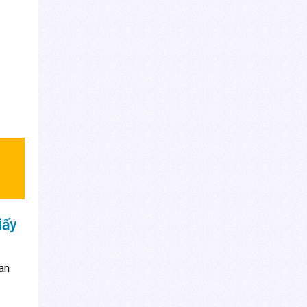
iấy
an