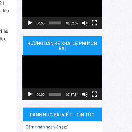
Video
21.
h lập
00:00
01:52:37
điều
ấp.
HƯỚNG DẪN KÊ KHAI LỆ PHÍ MÔN
BÀI
Trình
chơi
Video
00:00
01:37:54
DANH MỤC BÀI VIẾT – TIN TỨC
Cảm nhận học viên
(12)