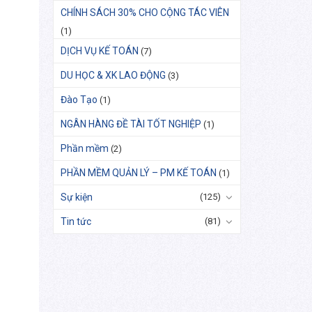
CHÍNH SÁCH 30% CHO CỘNG TÁC VIÊN
(1)
DỊCH VỤ KẾ TOÁN
(7)
DU HỌC & XK LAO ĐỘNG
(3)
Đào Tạo
(1)
NGÂN HÀNG ĐỀ TÀI TỐT NGHIỆP
(1)
Phần mềm
(2)
PHẦN MỀM QUẢN LÝ – PM KẾ TOÁN
(1)
Sự kiện
(125)
Tin tức
(81)