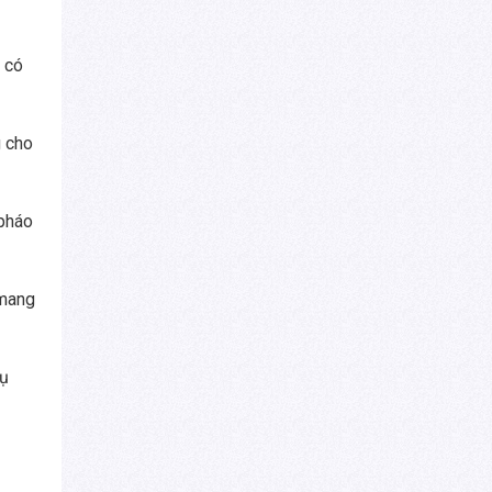
 có
g cho
 pháo
 mang
vụ