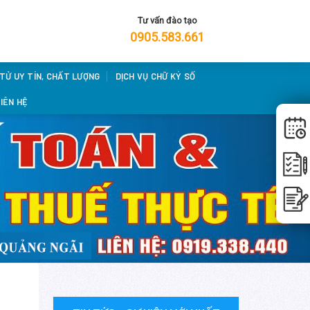
Tư vấn đào tạo
0905.583.661
 TỬ UY TÍN, CHẤT LƯỢNG
DỊCH VỤ CHỮ KÝ SỐ
IÊN HỆ