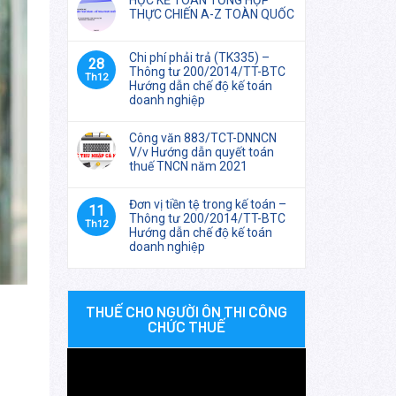
HỌC KẾ TOÁN TỔNG HỢP
THỰC CHIẾN A-Z TOÀN QUỐC
Chi phí phải trả (TK335) –
28
Thông tư 200/2014/TT-BTC
Th12
Hướng dẫn chế độ kế toán
doanh nghiệp
Công văn 883/TCT-DNNCN
V/v Hướng dẫn quyết toán
thuế TNCN năm 2021
Đơn vị tiền tệ trong kế toán –
11
Thông tư 200/2014/TT-BTC
Th12
Hướng dẫn chế độ kế toán
doanh nghiệp
THUẾ CHO NGƯỜI ÔN THI CÔNG
CHỨC THUẾ
Trình
chơi