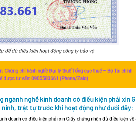
 tự để đủ điều kiện hoạt động công ty bảo vệ
, Chứng chỉ hành nghề Đại lý thuế Tổng cục thuế – Bộ Tài chính
để được tư vấn: 0905583661 (Phone/Zalo)
 ngành nghề kinh doanh có điều kiện phải xin G
ninh, trật tự trước khi hoạt động như dưới đây:
nh doanh có điều kiện phải xin Giấy chứng nhận đủ điều kiện về 