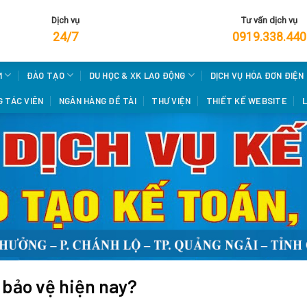
Dịch vụ
Tư vấn dịch vụ
24/7
0919.338.440
M
ĐÀO TẠO
DU HỌC & XK LAO ĐỘNG
DỊCH VỤ HÓA ĐƠN ĐIỆN
 TÁC VIÊN
NGÂN HÀNG ĐỀ TÀI
THƯ VIỆN
THIẾT KẾ WEBSITE
L
 bảo vệ hiện nay?