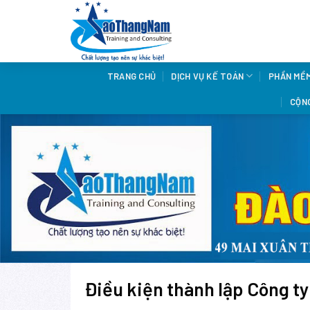
Skip
to
content
TRANG CHỦ
DỊCH VỤ KẾ TOÁN
PHẦN MỀ
CỘNG
Điều kiện thành lập Công ty