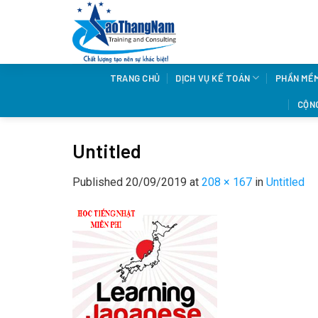
Skip
to
content
TRANG CHỦ
DỊCH VỤ KẾ TOÁN
PHẦN MỀ
CỘNG
Untitled
Published
20/09/2019
at
208 × 167
in
Untitled