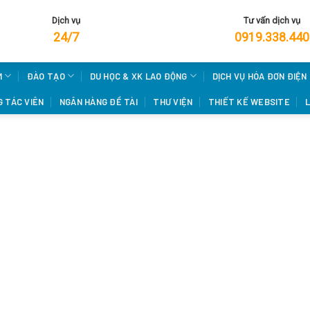
Dịch vụ
Tư vấn dịch vụ
24/7
0919.338.440
M
ĐÀO TẠO
DU HỌC & XK LAO ĐỘNG
DỊCH VỤ HÓA ĐƠN ĐIỆN
 TÁC VIÊN
NGÂN HÀNG ĐỀ TÀI
THƯ VIỆN
THIẾT KẾ WEBSITE
L