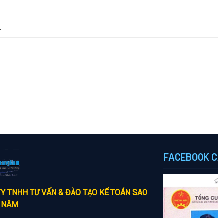
.
FACEBOOK C
Y TNHH TƯ VẤN & ĐÀO TẠO KẾ TOÁN SAO
 NĂM