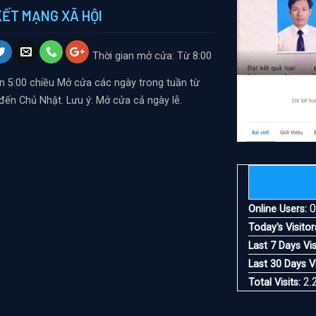
KẾT MẠNG XÃ HỘI
Thời gian mở cửa: Từ 8:00
n 5:00 chiều
Mở cửa các ngày trong tuần từ
đến Chủ Nhật. Lưu ý: Mở cửa cả ngày lễ.
Online Users:
Today's Visitor
Last 7 Days Vis
Last 30 Days Vi
2.
Total Visits: