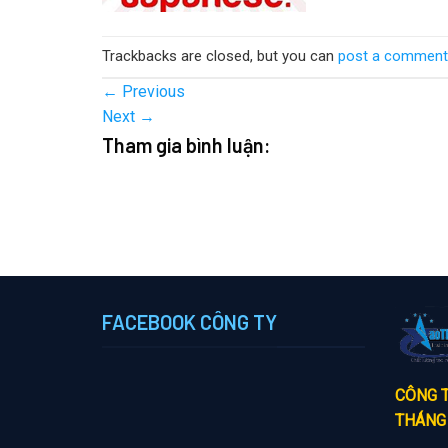
Trackbacks are closed, but you can
post a comment
←
Previous
Next
→
Tham gia bình luận:
FACEBOOK CÔNG TY
CÔNG T
THÁNG