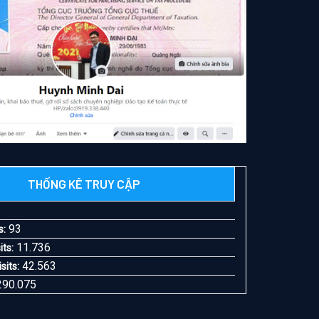
THỐNG KÊ TRUY CẬP
0
93
s:
11.736
its:
42.563
sits:
290.075