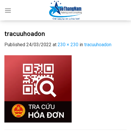
Skip
to
content
tracuuhoadon
Published
24/03/2022
at
230 × 230
in
tracuuhoadon