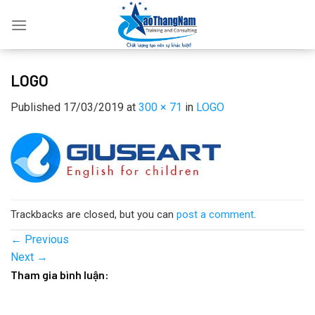
Skip
to
content
LOGO
Published
17/03/2019
at
300 × 71
in
LOGO
Trackbacks are closed, but you can
post a comment
.
←
Previous
Next
→
Tham gia bình luận: