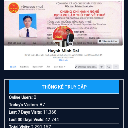
THỐNG KÊ TRUY CẬP
0
Online Users:
87
Today's Visitors:
11.368
Last 7 Days Visits:
42.744
Last 30 Days Visits:
2.291.167
Total Visits: