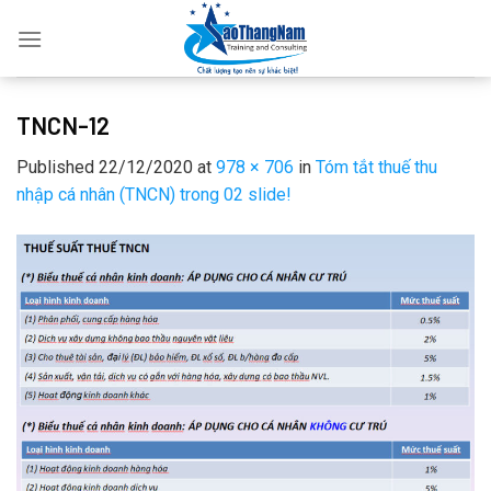
Skip
to
content
TNCN-12
Published
22/12/2020
at
978 × 706
in
Tóm tắt thuế thu
nhập cá nhân (TNCN) trong 02 slide!