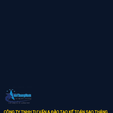
CÔNG TY TNHH TƯ VẤN & ĐÀO TẠO KẾ TOÁN SAO THÁNG