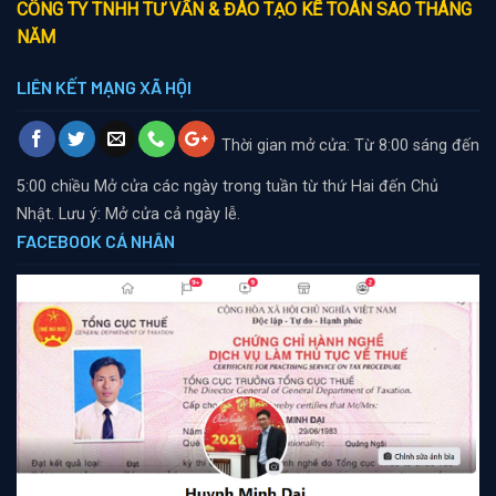
CÔNG TY TNHH TƯ VẤN & ĐÀO TẠO KẾ TOÁN SAO THÁNG
NĂM
LIÊN KẾT MẠNG XÃ HỘI
Thời gian mở cửa: Từ 8:00 sáng đến
5:00 chiều
Mở cửa các ngày trong tuần từ thứ Hai đến Chủ
Nhật. Lưu ý: Mở cửa cả ngày lễ.
FACEBOOK CÁ NHÂN