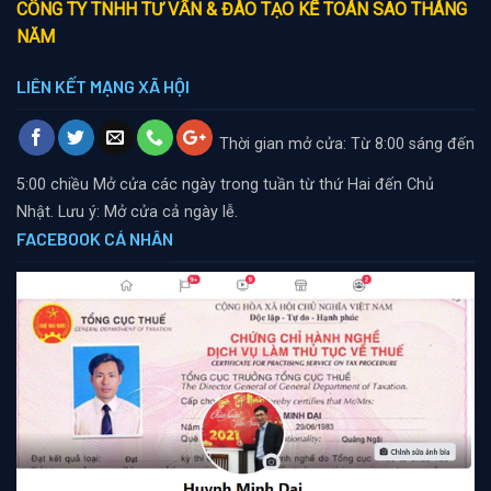
CÔNG TY TNHH TƯ VẤN & ĐÀO TẠO KẾ TOÁN SAO THÁNG
NĂM
LIÊN KẾT MẠNG XÃ HỘI
Thời gian mở cửa: Từ 8:00 sáng đến
5:00 chiều
Mở cửa các ngày trong tuần từ thứ Hai đến Chủ
Nhật. Lưu ý: Mở cửa cả ngày lễ.
FACEBOOK CÁ NHÂN