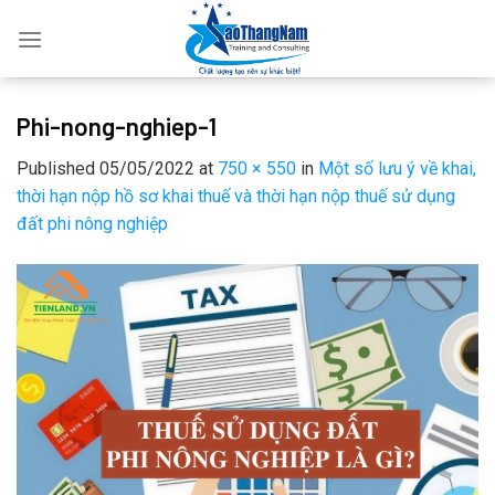
Skip
to
content
Phi-nong-nghiep-1
Published
05/05/2022
at
750 × 550
in
Một số lưu ý về khai,
thời hạn nộp hồ sơ khai thuế và thời hạn nộp thuế sử dụng
đất phi nông nghiệp