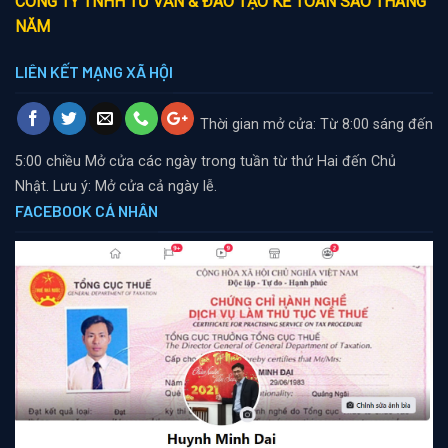
CÔNG TY TNHH TƯ VẤN & ĐÀO TẠO KẾ TOÁN SAO THÁNG
NĂM
LIÊN KẾT MẠNG XÃ HỘI
Thời gian mở cửa: Từ 8:00 sáng đến
5:00 chiều
Mở cửa các ngày trong tuần từ thứ Hai đến Chủ
Nhật. Lưu ý: Mở cửa cả ngày lễ.
FACEBOOK CÁ NHÂN