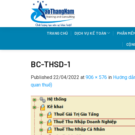
Skip
to
content
TRANG CHỦ
DỊCH VỤ KẾ TOÁN
PHẦN MỀ
CỘNG
BC-THSD-1
Published
22/04/2022
at
906 × 576
in
Hướng dẫn
quan thuế)