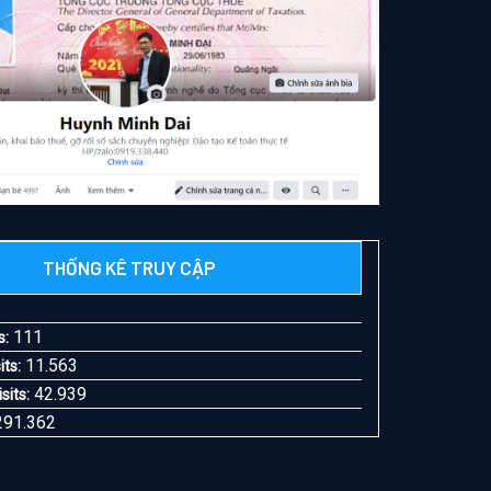
THỐNG KÊ TRUY CẬP
0
111
s:
11.563
its:
42.939
sits:
291.362