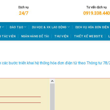
Dịch vụ
Tư vấn dịch vụ
24/7
0919.338.440
M
ĐÀO TẠO
DU HỌC & XK LAO ĐỘNG
DỊCH VỤ HÓA ĐƠN ĐIỆN
 TÁC VIÊN
NGÂN HÀNG ĐỀ TÀI
THƯ VIỆN
THIẾT KẾ WEBSITE
L
 các bước triển khai hệ thống hóa đơn điện tử theo Thông tư 7