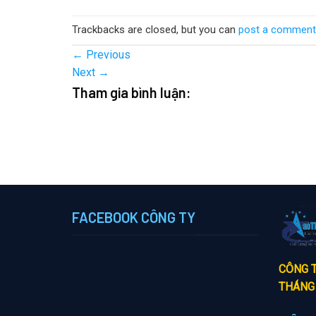
Trackbacks are closed, but you can
post a comment
←
Previous
Next
→
Tham gia bình luận:
FACEBOOK CÔNG TY
CÔNG T
THÁNG