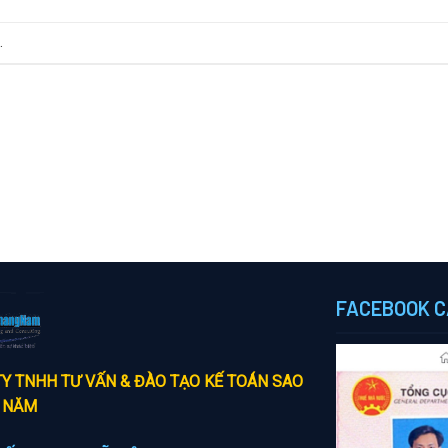
.
FACEBOOK C
Y TNHH TƯ VẤN & ĐÀO TẠO KẾ TOÁN SAO
 NĂM