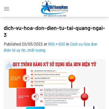
Skip
to
content
dich-vu-hoa-don-dien-tu-tai-quang-ngai-
3
Published
20/05/2022
at
900 × 600
in
Dịch vụ hóa đơn
điện tử uy tín, chất lượng